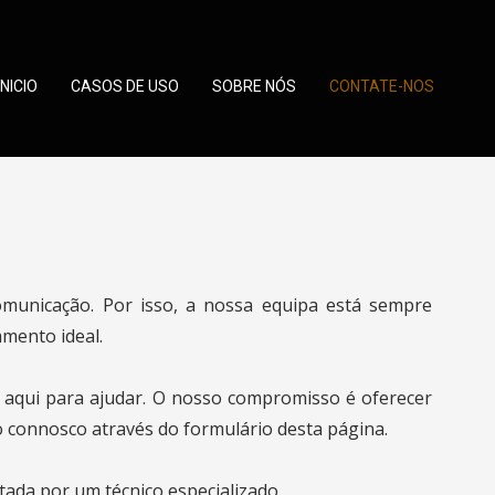
INICIO
CASOS DE USO
SOBRE NÓS
CONTATE-NOS
omunicação. Por isso, a nossa equipa está sempre
amento ideal.
s aqui para ajudar. O nosso compromisso é oferecer
 connosco através do formulário desta página.
da por um técnico especializado.