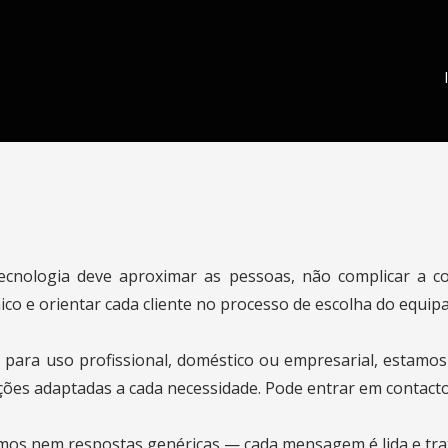
tecnologia deve aproximar as pessoas, não complicar a c
nico e orientar cada cliente no processo de escolha do equip
 para uso profissional, doméstico ou empresarial, estamo
ções adaptadas a cada necessidade. Pode entrar em contacto
s nem respostas genéricas — cada mensagem é lida e trata